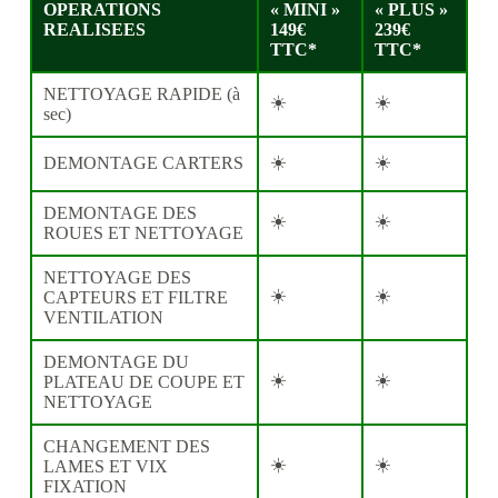
OPERATIONS
« MINI »
« PLUS »
REALISEES
149€
239€
TTC*
TTC*
NETTOYAGE RAPIDE (à
☀️
☀️
sec)
☀️
☀️
DEMONTAGE CARTERS
DEMONTAGE DES
☀️
☀️
ROUES ET NETTOYAGE
NETTOYAGE DES
☀️
☀️
CAPTEURS ET FILTRE
VENTILATION
DEMONTAGE DU
☀️
☀️
PLATEAU DE COUPE ET
NETTOYAGE
CHANGEMENT DES
☀️
☀️
LAMES ET VIX
FIXATION